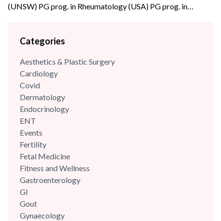
(UNSW) PG prog. in Rheumatology (USA) PG prog. in
Diabetology (USA) Dr Manisha Arora, is an eminent
physician and academician with extensive experience of over
Categories
three decades in Internal Medicine. She has a strong clinical
acumen in reviewing and analysing complex medical cases
Aesthetics & Plastic Surgery
and...
Cardiology
Covid
Dermatology
Endocrinology
ENT
Events
Fertility
Fetal Medicine
Fitness and Wellness
Gastroenterology
GI
Gout
Gynaecology