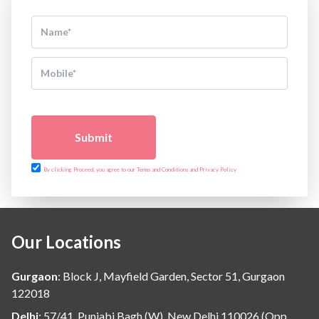
Submit
By clicking Proceed, you agree to our Terms and Conditions and Privacy Policy
Our Locations
Gurgaon
:
Block J, Mayfield Garden, Sector 51, Gurgaon
122018
Delhi
:
57/41, Punjabi Bagh (W), New Delhi 110026 (Opp.