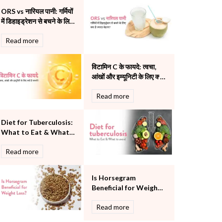
Pulmonology
ORS vs नारियल पानी: गर्मियों
Rheumatology
में डिहाइड्रेशन से बचने के लिए
Robotic Precision
क्या है ज्यादा बेहतर?
Read more
Surgery
The Breast Centre
The Oncology Centre
विटामिन C के फायदे: त्वचा,
Urology
आंखों और इम्यूनिटी के लिए क्यों
है जरूरी?
Vascular
Read more
Water Birthing
Women Wellness
Diet for Tuberculosis:
What to Eat & What
to Avoid
Read more
Is Horsegram
Beneficial for Weight
Loss?
Read more