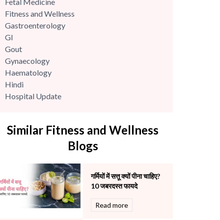
Fetal Medicine
Fitness and Wellness
Gastroenterology
GI
Gout
Gynaecology
Haematology
Hindi
Hospital Update
infectious disease
Internal Medicine
Similar Fitness and Wellness
Mental Health
Minimal Access and Bariatric Surgery
Blogs
Neonatology & Paediatrics
Nephrology & Dialysis
गर्मियों में सत्तू क्यों पीना चाहिए?
Neurology
10 जबरदस्त फायदे
Obstetrics
Orthopaedics
Read more
Other Services