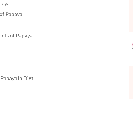
apaya
s of Papaya
ffects of Papaya
e Papaya in Diet