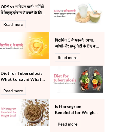
Pulmonology
ORS vs नारियल पानी: गर्मियों
Rheumatology
में डिहाइड्रेशन से बचने के लिए
Robotic Precision
क्या है ज्यादा बेहतर?
Read more
Surgery
The Breast Centre
The Oncology Centre
विटामिन C के फायदे: त्वचा,
Urology
आंखों और इम्यूनिटी के लिए क्यों
है जरूरी?
Vascular
Read more
Water Birthing
Women Wellness
Diet for Tuberculosis:
What to Eat & What
to Avoid
Read more
Is Horsegram
Beneficial for Weight
Loss?
Read more