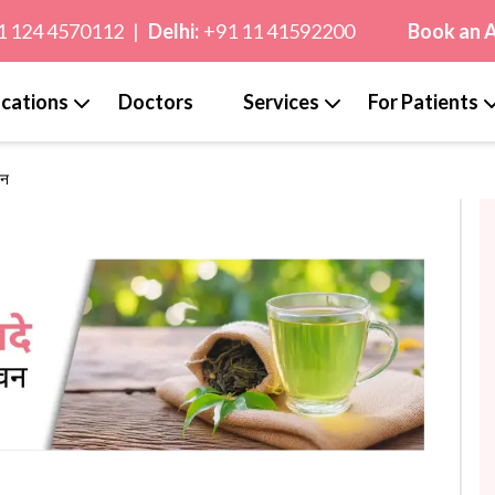
1 124 4570112
|
Delhi:
+91 11 41592200
Book an 
cations
Doctors
Services
For Patients
वन