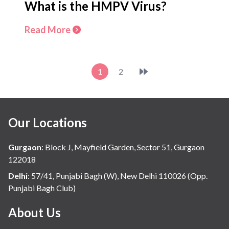
What is the HMPV Virus?
Read More
1
2
Our Locations
Gurgaon
:
Block J, Mayfield Garden, Sector 51, Gurgaon
122018
Delhi
:
57/41, Punjabi Bagh (W), New Delhi 110026 (Opp.
Punjabi Bagh Club)
About Us