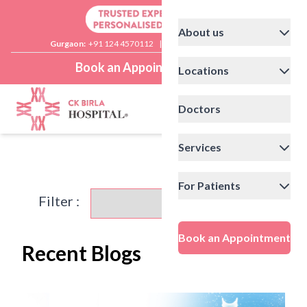
About us
Gurgaon:
+91 124 4570112
|
Delhi:
+91 11 41592200
Book an Appointment
Locations
Doctors
Services
For Patients
Filter :
Book an Appointment
Recent Blogs