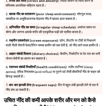
तनाव और चिंता (stress and anxiety)
: ज़्यादा सोचने या चिंता करने से
मस्तिष्क अत्यधिक सक्रिय रहता है।
खराब नींद का वातावरण (poor sleep environment)
: शोरगुल वाला,
चमकीला या असुविधाजनक बेडरूम नींद में खलल डाल सकता है।
अनियमित नींद का समय (irregular sleep schedule)
: असंगत समय पर
सोना और जागना आपके शरीर की प्राकृतिक घड़ी को भ्रमित करता है।
स्क्रीन एक्सपोज़र (screen exposure)
: फ़ोन, लैपटॉप या टीवी से निकलने
वाली नीली रोशनी मेलाटोनिन नामक हार्मोन को दबा देती है, जो नींद लाने वाला हार्मोन है।
आहार संबंधी विकल्प (dietary choices)
: कैफीन, निकोटीन या देर रात का भारी
भोजन बेचैनी का कारण बन सकता है।
स्वास्थ्य संबंधी स्थितियाँ (health conditions)
: स्लीप एपनिया (sleep
apnea), एसिड रिफ्लक्स (acid reflux) या पुराने दर्द जैसी बीमारियाँ नींद के चक्र को
बिगाड़ सकती हैं।
बार-बार झपकी लेना (frequent naps)
: दिन में बहुत लंबी झपकी लेने से रात में
नींद कम आ सकती है।
उचित नींद की कमी आपके शरीर और मन को कैसे