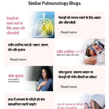
Similar Pulmonology Blogs
Mental Health
Minimal Access and Bariatric Surgery
Neonatology & Paediatrics
फेफड़ों को स्वस्थ रखने के लिए आहार
Nephrology & Dialysis
और जीवनशैली
Neurology
Read more
Obstetrics
Orthopaedics
स्लीप एपनिया क्या है? लक्षण, कारण,
Other Services
योग और इलाज
Pulmonology
Rheumatology
Read more
Robotic Precision
Surgery
सांस फूलना: सामान्य थकान या
The Breast Centre
फेफड़ों की गंभीर बीमारी का संकेत?
The Oncology Centre
Urology
Read more
Vascular
Water Birthing
ठण्ड में अस्थमा के मरीज़ो को क्या
Women Wellness
सावधानियां रखनी चाइये?