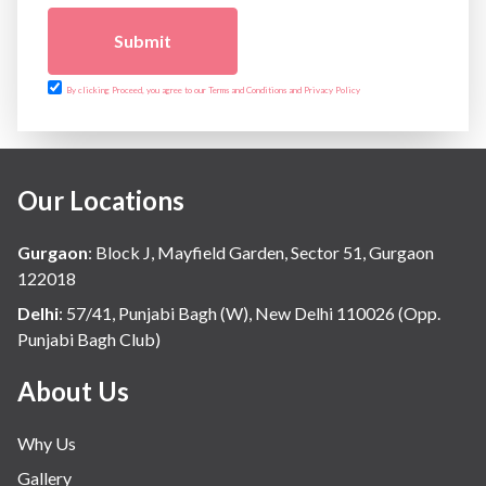
Submit
By clicking Proceed, you agree to our Terms and Conditions and Privacy Policy
Our Locations
Gurgaon
:
Block J, Mayfield Garden, Sector 51, Gurgaon
122018
Delhi
:
57/41, Punjabi Bagh (W), New Delhi 110026 (Opp.
Punjabi Bagh Club)
About Us
Why Us
Gallery