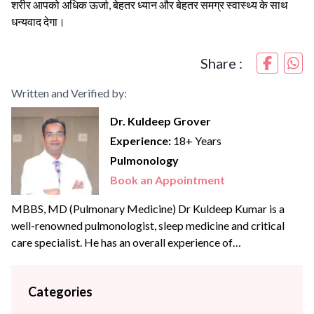
शरीर आपको अधिक ऊर्जा, बेहतर ध्यान और बेहतर समग्र स्वास्थ्य के साथ
धन्यवाद देगा।
Share :
Written and Verified by:
Dr. Kuldeep Grover
Experience:
18+ Years
Pulmonology
Book an Appointment
MBBS, MD (Pulmonary Medicine) Dr Kuldeep Kumar is a
well-renowned pulmonologist, sleep medicine and critical
care specialist. He has an overall experience of
{{experience_year}} years with some of the best hospitals in
the Delhi- NCR region. Dr Kuldeep has an experience of
Categories
more than 18+ years in the field of pulmonology & critical
care and has been previously associated...