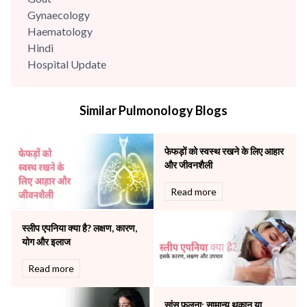
Gynaecology
Haematology
Hindi
Hospital Update
infectious disease
Internal Medicine
Similar Pulmonology Blogs
Mental Health
Minimal Access and Bariatric Surgery
Neonatology & Paediatrics
फेफड़ों को स्वस्थ रखने के लिए आहार
Nephrology & Dialysis
और जीवनशैली
Neurology
Read more
Obstetrics
Orthopaedics
स्लीप एपनिया क्या है? लक्षण, कारण,
Other Services
योग और इलाज
Pulmonology
Rheumatology
Read more
Robotic Precision
Surgery
सांस फूलना: सामान्य थकान या