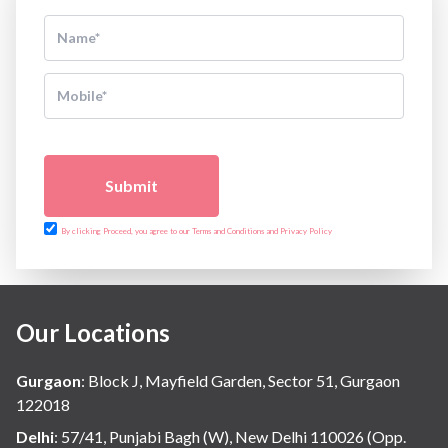
Submit
By clicking Proceed, you agree to our Terms and Conditions and Privacy Policy
Our Locations
Gurgaon
:
Block J, Mayfield Garden, Sector 51, Gurgaon
122018
Delhi
:
57/41, Punjabi Bagh (W), New Delhi 110026 (Opp.