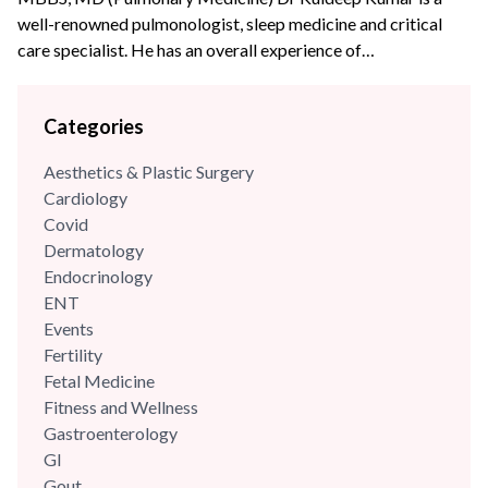
well-renowned pulmonologist, sleep medicine and critical
care specialist. He has an overall experience of
{{experience_year}} years with some of the best hospitals in
the Delhi- NCR region. Dr Kuldeep has an experience of
Categories
more than 18+ years in the field of pulmonology & critical
care and has been previously associated...
Aesthetics & Plastic Surgery
Cardiology
Covid
Dermatology
Endocrinology
ENT
Events
Fertility
Fetal Medicine
Fitness and Wellness
Gastroenterology
GI
Gout