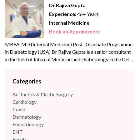
Dr Rajiva Gupta
Experience:
46+ Years
Internal Medicine
Book an Appointment
MBBS, MD (Internal Medicine) Post- Graduate Programme
in Diabetology (USA) Dr Rajiva Gupta is a senior consultant
in the field of Internal Medicine and Diabetology in the Delhi-
NCR region. He is an alumnus of Maulana Azad Medical
College, New Delhi and Post Graduate Institute of Medical
Categories
Education & Research, New Delhi (Dr R M L Hospital). Dr
Gupta has...
Aesthetics & Plastic Surgery
Cardiology
Covid
Dermatology
Endocrinology
ENT
Events