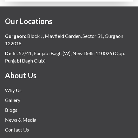
Our Locations
Gurgaon
:
Block J, Mayfield Garden, Sector 51, Gurgaon
122018
Delhi
:
57/41, Punjabi Bagh (W), New Delhi 110026 (Opp.
Punjabi Bagh Club)
About Us
Why Us
Gallery
Blogs
News & Media
Contact Us