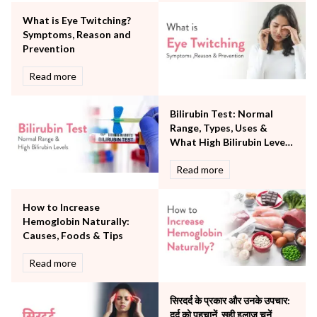
Orthopaedics
What is Eye Twitching?
Other Services
Symptoms, Reason and
Pulmonology
Prevention
Rheumatology
Robotic Precision
Read more
Surgery
The Breast Centre
Bilirubin Test: Normal
The Oncology Centre
Range, Types, Uses &
Urology
What High Bilirubin Levels
Vascular
Mean
Read more
Water Birthing
Women Wellness
How to Increase
Hemoglobin Naturally:
Causes, Foods & Tips
Read more
सिरदर्द के प्रकार और उनके उपचार:
दर्द को पहचानें, सही इलाज चुनें