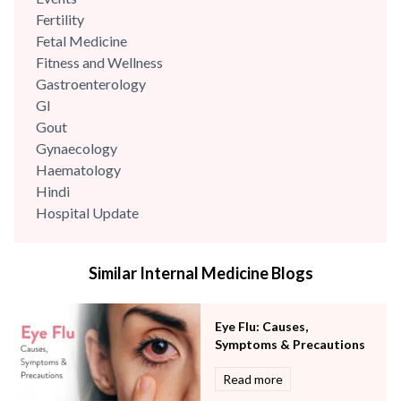
Fertility
Fetal Medicine
Fitness and Wellness
Gastroenterology
GI
Gout
Gynaecology
Haematology
Hindi
Hospital Update
infectious disease
Internal Medicine
Similar Internal Medicine Blogs
Mental Health
Minimal Access and Bariatric Surgery
Neonatology & Paediatrics
Eye Flu: Causes,
Nephrology & Dialysis
Symptoms & Precautions
Neurology
Read more
Obstetrics