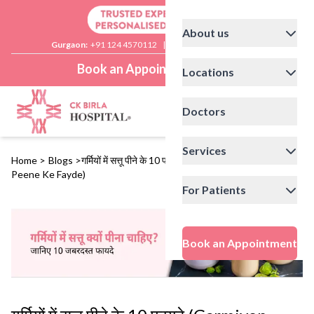
About us
Gurgaon:
+91 124 4570112
|
Delhi:
+91 11 41592200
Book an Appointment
Locations
Doctors
Services
Home
>
Blogs
>
गर्मियों में सत्तू पीने के 10 फायदे (Garmiyon Mein Sattu
Peene Ke Fayde)
For Patients
Book an Appointment