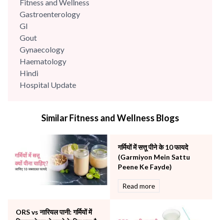
Fitness and Wellness
Gastroenterology
GI
Gout
Gynaecology
Haematology
Hindi
Hospital Update
infectious disease
Internal Medicine
Similar Fitness and Wellness Blogs
Mental Health
Minimal Access and Bariatric Surgery
Neonatology & Paediatrics
गर्मियों में सत्तू पीने के 10 फायदे
Nephrology & Dialysis
(Garmiyon Mein Sattu
Neurology
Peene Ke Fayde)
Obstetrics
Read more
Orthopaedics
Other Services
ORS vs नारियल पानी: गर्मियों में
Pulmonology