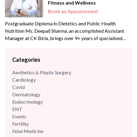
Fitness and Wellness
Book an Appointment
Postgraduate Diploma in Dietetics and Public Health
Nutrition Ms. Deepali Sharma, an accomplished Assistant
Manager at CK Birla, brings over 9+ years of specialised
experience to the team. With profound expertise in
nutritional science and diet management, she has consistently
Categories
leveraged her skills to enhance wellness programs and
optimize dietary strategies.
Aesthetics & Plastic Surgery
Cardiology
Covid
Dermatology
Endocrinology
ENT
Events
Fertility
Fetal Medicine