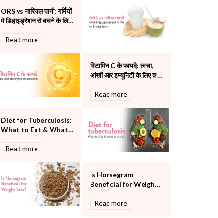
Pulmonology
ORS vs नारियल पानी: गर्मियों
Rheumatology
में डिहाइड्रेशन से बचने के लिए
Robotic Precision
क्या है ज्यादा बेहतर?
Read more
Surgery
The Breast Centre
The Oncology Centre
विटामिन C के फायदे: त्वचा,
Urology
आंखों और इम्यूनिटी के लिए क्यों
है जरूरी?
Vascular
Read more
Water Birthing
Women Wellness
Diet for Tuberculosis:
What to Eat & What
to Avoid
Read more
Is Horsegram
Beneficial for Weight
Loss?
Read more