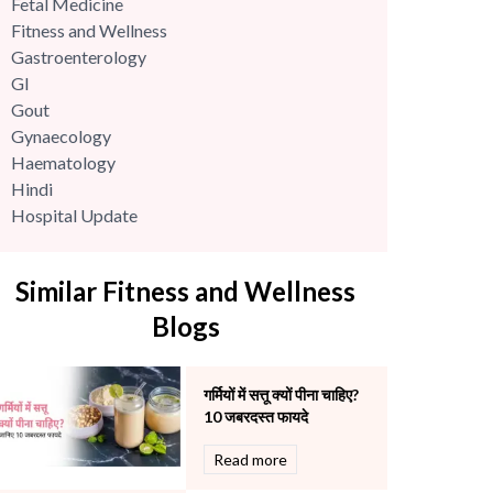
Fetal Medicine
Fitness and Wellness
Gastroenterology
GI
Gout
Gynaecology
Haematology
Hindi
Hospital Update
infectious disease
Internal Medicine
Similar Fitness and Wellness
Mental Health
Minimal Access and Bariatric Surgery
Blogs
Neonatology & Paediatrics
Nephrology & Dialysis
गर्मियों में सत्तू क्यों पीना चाहिए?
Neurology
10 जबरदस्त फायदे
Obstetrics
Orthopaedics
Read more
Other Services