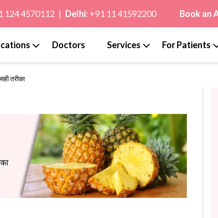
1 124 4570112
|
Delhi:
+91 11 41592200
Book an 
cations
Doctors
Services
For Patients
 सही तरीका