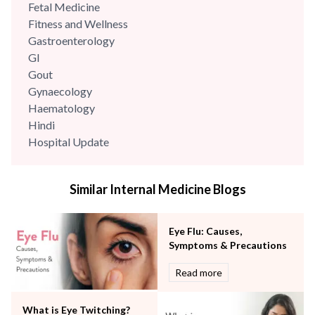
Fetal Medicine
Fitness and Wellness
Gastroenterology
GI
Gout
Gynaecology
Haematology
Hindi
Hospital Update
infectious disease
Internal Medicine
Similar Internal Medicine Blogs
Mental Health
Minimal Access and Bariatric Surgery
Neonatology & Paediatrics
Eye Flu: Causes,
Nephrology & Dialysis
Symptoms & Precautions
Neurology
Read more
Obstetrics
Orthopaedics
What is Eye Twitching?
Other Services