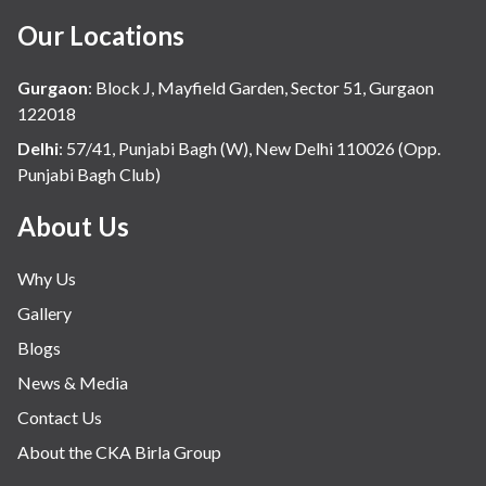
Our Locations
Gurgaon
:
Block J, Mayfield Garden, Sector 51, Gurgaon
122018
Delhi
:
57/41, Punjabi Bagh (W), New Delhi 110026 (Opp.
Punjabi Bagh Club)
About Us
Why Us
Gallery
Blogs
News & Media
Contact Us
About the CKA Birla Group