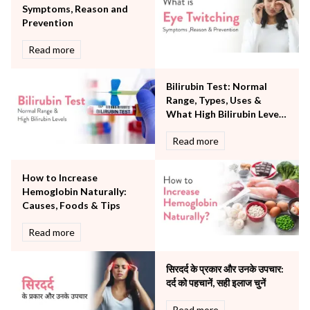
Symptoms, Reason and
Pulmonology
Prevention
Rheumatology
Robotic Precision
Read more
Surgery
The Breast Centre
Bilirubin Test: Normal
The Oncology Centre
Range, Types, Uses &
Urology
What High Bilirubin Levels
Vascular
Mean
Read more
Water Birthing
Women Wellness
How to Increase
Hemoglobin Naturally:
Causes, Foods & Tips
Read more
सिरदर्द के प्रकार और उनके उपचार:
दर्द को पहचानें, सही इलाज चुनें
Read more