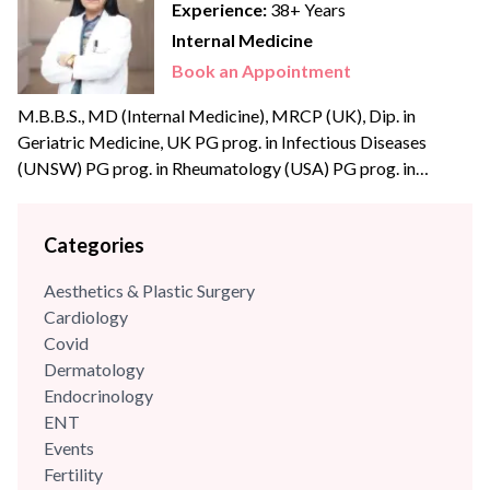
Experience:
38+ Years
Internal Medicine
Book an Appointment
M.B.B.S., MD (Internal Medicine), MRCP (UK), Dip. in
Geriatric Medicine, UK PG prog. in Infectious Diseases
(UNSW) PG prog. in Rheumatology (USA) PG prog. in
Diabetology (USA) Dr Manisha Arora, is an eminent
physician and academician with extensive experience of over
Categories
three decades in Internal Medicine. She has a strong clinical
acumen in reviewing and analysing complex medical cases
Aesthetics & Plastic Surgery
and...
Cardiology
Covid
Dermatology
Endocrinology
ENT
Events
Fertility