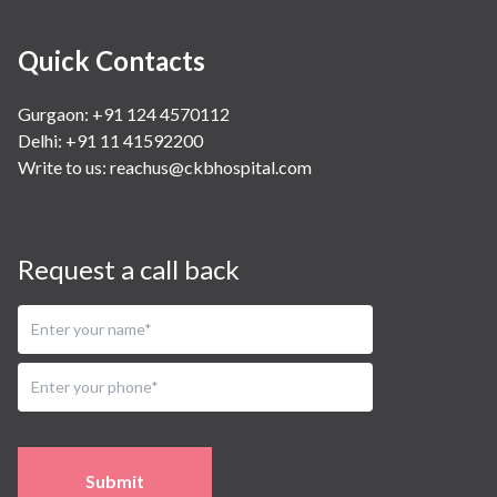
Quick Contacts
Gurgaon: +91 124 4570112
Delhi: +91 11 41592200
Write to us:
reachus@ckbhospital.com
Request a call back
Submit