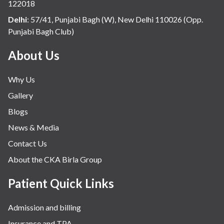
122018
Delhi
:
57/41, Punjabi Bagh (W), New Delhi 110026 (Opp.
Punjabi Bagh Club)
About Us
Why Us
Gallery
Blogs
News & Media
Contact Us
About the CKA Birla Group
Patient Quick Links
Admission and billing
Insurance and TPA