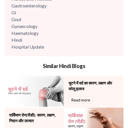
Gastroenterology
GI
Gout
Gynaecology
Haematology
Hindi
Hospital Update
infectious disease
Internal Medicine
Similar Hindi Blogs
Mental Health
Minimal Access and Bariatric Surgery
Neonatology & Paediatrics
घुटने में दर्द का कारण, लक्षण और
Nephrology & Dialysis
घरेलू इलाज
Neurology
Read more
Obstetrics
Orthopaedics
पार्किंसन रोग(पीडी): कारण, लक्षण,
Other Services
निदान और उपचार
Pulmonology