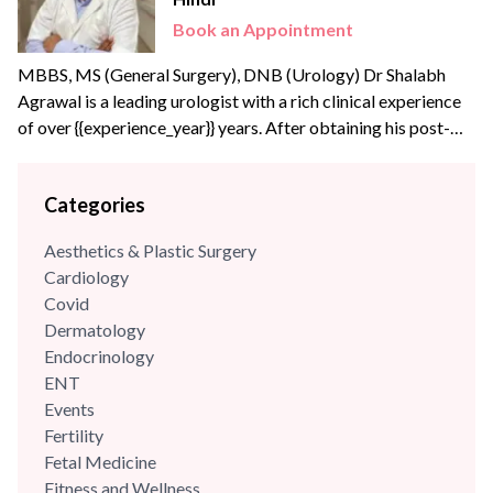
Book an Appointment
MBBS, MS (General Surgery), DNB (Urology) Dr Shalabh
Agrawal is a leading urologist with a rich clinical experience
of over {{experience_year}} years. After obtaining his post-
graduate degree in General Surgery from the prestigious
Maulana Azad Medical College, New Delhi, he joined the
Categories
Army Hospital Research and Referral, Delhi – one of India’s
apex medical institutes to pursue his super speciality...
Aesthetics & Plastic Surgery
Cardiology
Covid
Dermatology
Endocrinology
ENT
Events
Fertility
Fetal Medicine
Fitness and Wellness