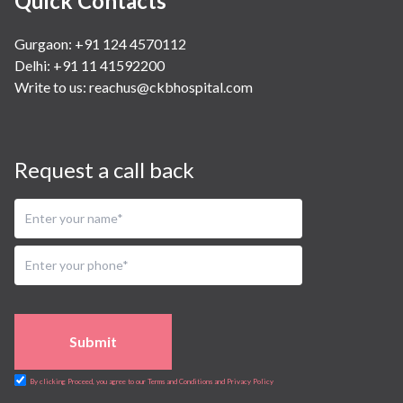
Quick Contacts
Gurgaon: +91 124 4570112
Delhi: +91 11 41592200
Write to us:
reachus@ckbhospital.com
Request a call back
Submit
By clicking Proceed, you agree to our Terms and Conditions and Privacy Policy