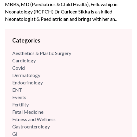
MBBS, MD (Paediatrics & Child Health), Fellowship in
Neonatology (RCPCH) Dr Gurleen Sikka is a skilled
Neonatologist & Paediatrician and brings with her an
experience of over {{experience_year}} years. She completed
her Fellowship in Neonatology from the prestigious Royal
Categories
College of Paediatrics and Child Health (UK). Dr Gurleen
brings with her an experience of more than 18+ years having
Aesthetics & Plastic Surgery
worked...
Cardiology
Covid
Dermatology
Endocrinology
ENT
Events
Fertility
Fetal Medicine
Fitness and Wellness
Gastroenterology
GI