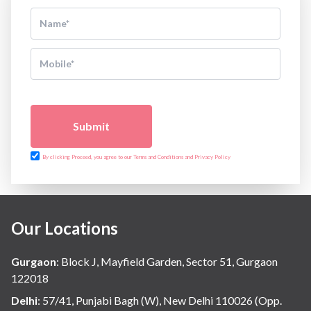
Submit
By clicking Proceed, you agree to our Terms and Conditions and Privacy Policy
Our Locations
Gurgaon
:
Block J, Mayfield Garden, Sector 51, Gurgaon
122018
Delhi
:
57/41, Punjabi Bagh (W), New Delhi 110026 (Opp.