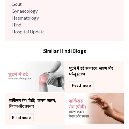
Gout
Gynaecology
Haematology
Hindi
Hospital Update
infectious disease
Internal Medicine
Similar Hindi Blogs
Mental Health
Minimal Access and Bariatric Surgery
Neonatology & Paediatrics
घुटने में दर्द का कारण, लक्षण और
Nephrology & Dialysis
घरेलू इलाज
Neurology
Read more
Obstetrics
Orthopaedics
पार्किंसन रोग(पीडी): कारण, लक्षण,
Other Services
निदान और उपचार
Pulmonology
Rheumatology
Read more
Robotic Precision
Surgery