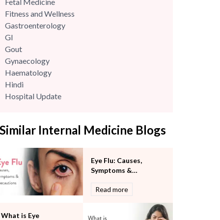
Fetal Medicine
Fitness and Wellness
Gastroenterology
GI
Gout
Gynaecology
Haematology
Hindi
Hospital Update
infectious disease
Internal Medicine
Similar Internal Medicine Blogs
Mental Health
Minimal Access and Bariatric Surgery
Neonatology & Paediatrics
Eye Flu: Causes,
Nephrology & Dialysis
Symptoms &
Neurology
Precautions
Read more
Obstetrics
Orthopaedics
Other Services
What is Eye