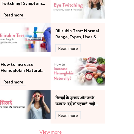
Twitching? Symptoms,
Pulmonology
Reason and
Rheumatology
Read more
Prevention
Robotic Precision
Surgery
Bilirubin Test: Normal
The Breast Centre
Range, Types, Uses &
The Oncology Centre
What High Bilirubin
Urology
Read more
Levels Mean
Vascular
Water Birthing
How to Increase
Women Wellness
Hemoglobin Naturally:
Causes, Foods & Tips
Read more
सिरदर्द के प्रकार और उनके
उपचार: दर्द को पहचानें, सही
इलाज चुनें
Read more
View more