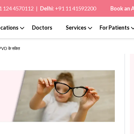
1 124 4570112
|
Delhi:
+91 11 41592200
Book an 
cations
Doctors
Services
For Patients
ं PVD के संकेत