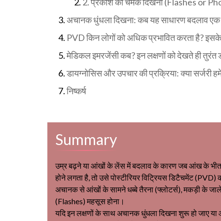
2. प्रकाश की चमक दिखना (Flashes or Ph
अचानक धुंधला दिखना: कब यह साधारण बदलाव एक ग
PVD किन लोगों को अधिक प्रभावित करता है? इसक
मेडिकल इमरजेंसी कब? इन लक्षणों को देखते ही तुरंत 
डायग्नोसिस और उपचार की प्रक्रिया: क्या सर्जरी हम
निष्कर्ष
Summary
उम्र बढ़ने या आंखों के लेंस में बदलाव के कारण जब आंख के भ
होने लगता है, तो उसे पोस्टीरियर विट्रियस डिटैचमेंट (PVD) क
अचानक से आंखों के सामने धब्बे तैरना (फ्लोटर्स), मकड़ी के ज
(Flashes) महसूस होना।
यदि इन लक्षणों के साथ अचानक धुंधला दिखना शुरू हो जाए या 