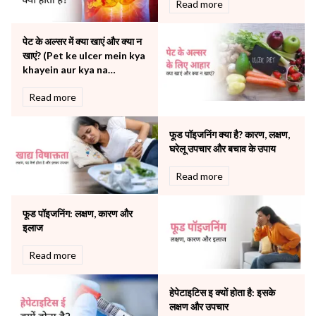
Read more
Obstetrics
Orthopaedics
पेट के अल्सर में क्या खाएं और क्या न
Other Services
खाएं? (Pet ke ulcer mein kya
Pulmonology
khayein aur kya na
Rheumatology
khayein)
Robotic Precision
Read more
Surgery
The Breast Centre
फूड पॉइजनिंग क्या है? कारण, लक्षण,
The Oncology Centre
घरेलू उपचार और बचाव के उपाय
Urology
Read more
Vascular
Water Birthing
Women Wellness
फूड पॉइजनिंग: लक्षण, कारण और
इलाज
Read more
हेपेटाइटिस इ क्यों होता है: इसके
लक्षण और उपचार