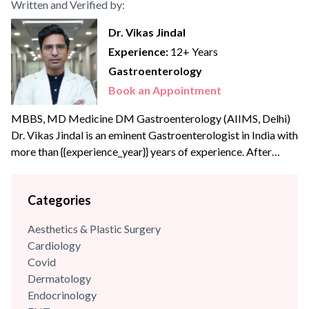
Written and Verified by:
Dr. Vikas Jindal
Experience:
12+ Years
Gastroenterology
Book an Appointment
MBBS, MD Medicine DM Gastroenterology (AIIMS, Delhi)
Dr. Vikas Jindal is an eminent Gastroenterologist in India with
more than {{experience_year}} years of experience. After
completing his MBBS and internal medicine training in high
volume Govt hospitals like Safdarjung and RML hospital, he
Categories
joined PGI Chandigarh, Department of Hepatology as a
senior resident (Academic). He did his DM Gastroenterology
Aesthetics & Plastic Surgery
from AIIMS,...
Cardiology
Covid
Dermatology
Endocrinology