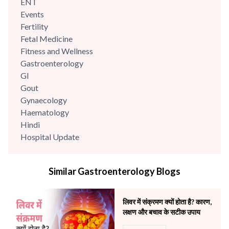
ENT
Events
Fertility
Fetal Medicine
Fitness and Wellness
Gastroenterology
GI
Gout
Gynaecology
Haematology
Hindi
Hospital Update
infectious disease
Internal Medicine
Similar Gastroenterology Blogs
Mental Health
Minimal Access and Bariatric Surgery
Neonatology & Paediatrics
लिवर में संक्रमण क्यों होता है? कारण,
Nephrology & Dialysis
लक्षण और बचाव के सटीक उपाय
Neurology