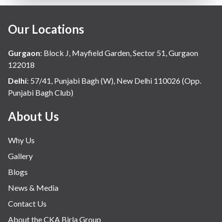
Our Locations
Gurgaon
:
Block J, Mayfield Garden, Sector 51, Gurgaon
122018
Delhi
:
57/41, Punjabi Bagh (W), New Delhi 110026 (Opp.
Punjabi Bagh Club)
About Us
Why Us
Gallery
Blogs
News & Media
Contact Us
About the CKA Birla Group