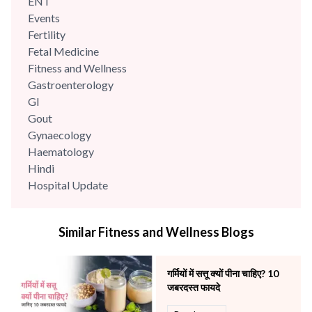
ENT
Events
Fertility
Fetal Medicine
Fitness and Wellness
Gastroenterology
GI
Gout
Gynaecology
Haematology
Hindi
Hospital Update
infectious disease
Internal Medicine
Similar Fitness and Wellness Blogs
Mental Health
Minimal Access and Bariatric Surgery
Neonatology & Paediatrics
गर्मियों में सत्तू क्यों पीना चाहिए? 10
Nephrology & Dialysis
जबरदस्त फायदे
Neurology