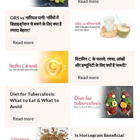
Read more
Obstetrics
Orthopaedics
ORS vs नारियल पानी: गर्मियों में
Other Services
डिहाइड्रेशन से बचने के लिए क्या है
Pulmonology
ज्यादा बेहतर?
Rheumatology
Robotic Precision
Read more
Surgery
The Breast Centre
विटामिन C के फायदे: त्वचा, आंखों
The Oncology Centre
और इम्यूनिटी के लिए क्यों है जरूरी?
Urology
Read more
Vascular
Water Birthing
Women Wellness
Diet for Tuberculosis:
What to Eat & What to
Avoid
Read more
Is Horsegram Beneficial