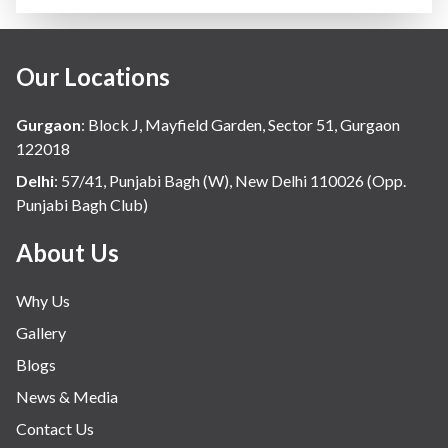
Our Locations
Gurgaon
:
Block J, Mayfield Garden, Sector 51, Gurgaon
122018
Delhi
:
57/41, Punjabi Bagh (W), New Delhi 110026 (Opp.
Punjabi Bagh Club)
About Us
Why Us
Gallery
Blogs
News & Media
Contact Us