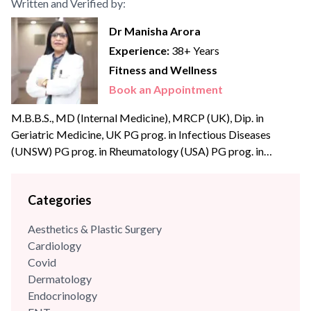
Written and Verified by:
Dr Manisha Arora
Experience:
38+ Years
Fitness and Wellness
Book an Appointment
M.B.B.S., MD (Internal Medicine), MRCP (UK), Dip. in
Geriatric Medicine, UK PG prog. in Infectious Diseases
(UNSW) PG prog. in Rheumatology (USA) PG prog. in
Diabetology (USA) Dr Manisha Arora, is an eminent
physician and academician with extensive experience of over
Categories
three decades in Internal Medicine. She has a strong clinical
acumen in reviewing and analysing complex medical cases
Aesthetics & Plastic Surgery
and...
Cardiology
Covid
Dermatology
Endocrinology