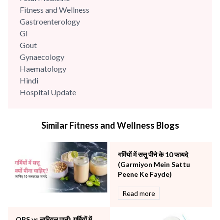
Fitness and Wellness
Gastroenterology
GI
Gout
Gynaecology
Haematology
Hindi
Hospital Update
infectious disease
Internal Medicine
Similar Fitness and Wellness Blogs
Mental Health
Minimal Access and Bariatric Surgery
Neonatology & Paediatrics
गर्मियों में सत्तू पीने के 10 फायदे
Nephrology & Dialysis
(Garmiyon Mein Sattu
Neurology
Peene Ke Fayde)
Obstetrics
Read more
Orthopaedics
Other Services
ORS vs नारियल पानी: गर्मियों में