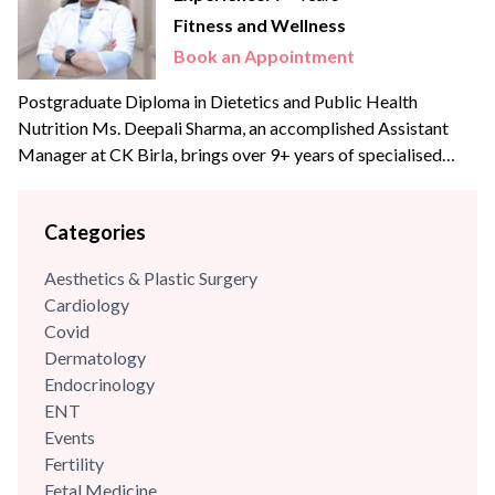
Fitness and Wellness
Book an Appointment
Postgraduate Diploma in Dietetics and Public Health
Nutrition Ms. Deepali Sharma, an accomplished Assistant
Manager at CK Birla, brings over 9+ years of specialised
experience to the team. With profound expertise in
nutritional science and diet management, she has consistently
Categories
leveraged her skills to enhance wellness programs and
optimize dietary strategies.
Aesthetics & Plastic Surgery
Cardiology
Covid
Dermatology
Endocrinology
ENT
Events
Fertility
Fetal Medicine