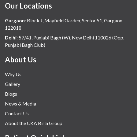
Our Locations
Gurgaon
:
Block J, Mayfield Garden, Sector 51, Gurgaon
122018
Delhi
:
57/41, Punjabi Bagh (W), New Delhi 110026 (Opp.
Punjabi Bagh Club)
About Us
Why Us
Gallery
Blogs
News & Media
Contact Us
About the CKA Birla Group