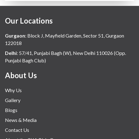
Our Locations
Gurgaon
:
Block J, Mayfield Garden, Sector 51, Gurgaon
122018
Delhi
:
57/41, Punjabi Bagh (W), New Delhi 110026 (Opp.
Punjabi Bagh Club)
About Us
Why Us
Gallery
Blogs
News & Media
Contact Us