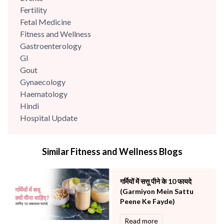
Fertility
Fetal Medicine
Fitness and Wellness
Gastroenterology
GI
Gout
Gynaecology
Haematology
Hindi
Hospital Update
infectious disease
Internal Medicine
Similar Fitness and Wellness Blogs
Mental Health
Minimal Access and Bariatric Surgery
Neonatology & Paediatrics
गर्मियों में सत्तू पीने के 10 फायदे
Nephrology & Dialysis
(Garmiyon Mein Sattu
Neurology
Peene Ke Fayde)
Obstetrics
Read more