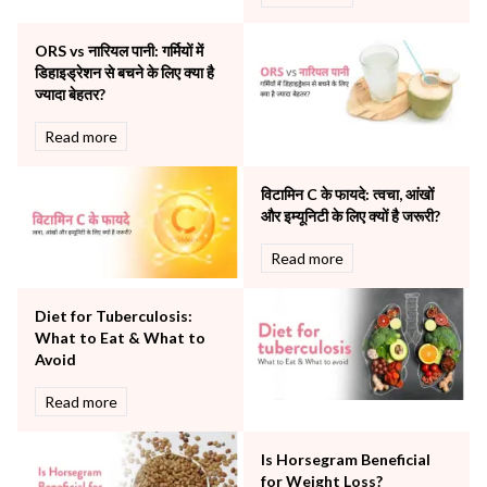
Orthopaedics
Other Services
ORS vs नारियल पानी: गर्मियों में
Pulmonology
डिहाइड्रेशन से बचने के लिए क्या है
Rheumatology
ज्यादा बेहतर?
Robotic Precision
Surgery
Read more
The Breast Centre
The Oncology Centre
विटामिन C के फायदे: त्वचा, आंखों
Urology
और इम्यूनिटी के लिए क्यों है जरूरी?
Vascular
Read more
Water Birthing
Women Wellness
Diet for Tuberculosis:
What to Eat & What to
Avoid
Read more
Is Horsegram Beneficial
for Weight Loss?