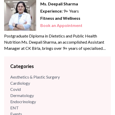
Ms. Deepali Sharma
Experience:
9+ Years
Fitness and Wellness
Book an Appointment
Postgraduate Diploma in Dietetics and Public Health
Nutrition Ms. Deepali Sharma, an accomplished Assistant
Manager at CK Birla, brings over 9+ years of specialised
experience to the team. With profound expertise in
nutritional science and diet management, she has consistently
Categories
leveraged her skills to enhance wellness programs and
optimize dietary strategies.
Aesthetics & Plastic Surgery
Cardiology
Covid
Dermatology
Endocrinology
ENT
Events