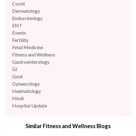
Covid
Dermatology
Endocrinology
ENT
Events
Fertility
Fetal Medicine
Fitness and Wellness
Gastroenterology
GI
Gout
Gynaecology
Haematology
Hindi
Hospital Update
infectious disease
Internal Medicine
Similar Fitness and Wellness Blogs
Mental Health
Minimal Access and Bariatric Surgery