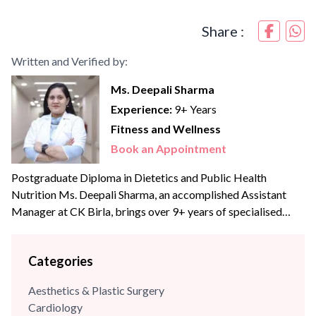
Share :
Written and Verified by:
Ms. Deepali Sharma
Experience:
9+ Years
Fitness and Wellness
Book an Appointment
Postgraduate Diploma in Dietetics and Public Health
Nutrition Ms. Deepali Sharma, an accomplished Assistant
Manager at CK Birla, brings over 9+ years of specialised
experience to the team. With profound expertise in
nutritional science and diet management, she has consistently
Categories
leveraged her skills to enhance wellness programs and
optimize dietary strategies.
Aesthetics & Plastic Surgery
Cardiology