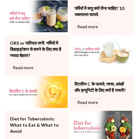
Neonatology & Paediatrics
गर्मियों में सत्तू क्यों पीना चाहिए? 10
Nephrology & Dialysis
जबरदस्त फायदे
Neurology
Read more
Obstetrics
Orthopaedics
ORS vs नारियल पानी: गर्मियों में
Other Services
डिहाइड्रेशन से बचने के लिए क्या है
Pulmonology
ज्यादा बेहतर?
Rheumatology
Robotic Precision
Read more
Surgery
The Breast Centre
विटामिन C के फायदे: त्वचा, आंखों
The Oncology Centre
और इम्यूनिटी के लिए क्यों है जरूरी?
Urology
Read more
Vascular
Water Birthing
Women Wellness
Diet for Tuberculosis:
What to Eat & What to
Avoid