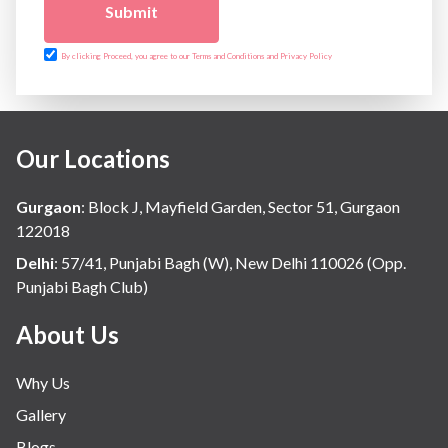
Submit
By clicking Proceed, you agree to our Terms and Conditions and Privacy Policy
Our Locations
Gurgaon
:
Block J, Mayfield Garden, Sector 51, Gurgaon
122018
Delhi
:
57/41, Punjabi Bagh (W), New Delhi 110026 (Opp.
Punjabi Bagh Club)
About Us
Why Us
Gallery
Blogs