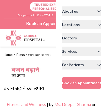
About us
Gurgaon:
+91 124 4570112
|
Delhi:
+91 11 41592200
Book an Appointment
Locations
Doctors
Services
Home
>
Blogs
>
वजन बढ़ाने का उपाय
For Patients
Book an Appointment
वजन बढ़ाने का उपाय
Fitness and Wellness
|
by
Ms. Deepali Sharma
on