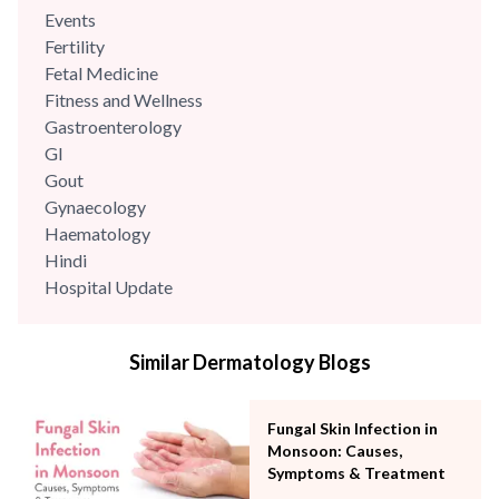
Events
Fertility
Fetal Medicine
Fitness and Wellness
Gastroenterology
GI
Gout
Gynaecology
Haematology
Hindi
Hospital Update
infectious disease
Internal Medicine
Similar Dermatology Blogs
Mental Health
Minimal Access and Bariatric Surgery
Neonatology & Paediatrics
Fungal Skin Infection in
Nephrology & Dialysis
Monsoon: Causes,
Neurology
Symptoms & Treatment