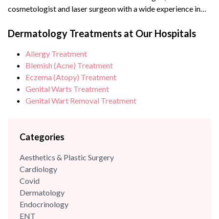
cosmetologist and laser surgeon with a wide experience in
clinical as well as aesthetic dermatology. She completed her
MBBS in 2012 followed by her MD in Dermatology,
Dermatology Treatments at Our Hospitals
Venereology and Leprology in 2015 from Pune. She has done
Allergy Treatment
thousands of laser procedures till date...
Blemish (Acne) Treatment
Eczema (Atopy) Treatment
Genital Warts Treatment
Genital Wart Removal Treatment
Categories
Aesthetics & Plastic Surgery
Cardiology
Covid
Dermatology
Endocrinology
ENT