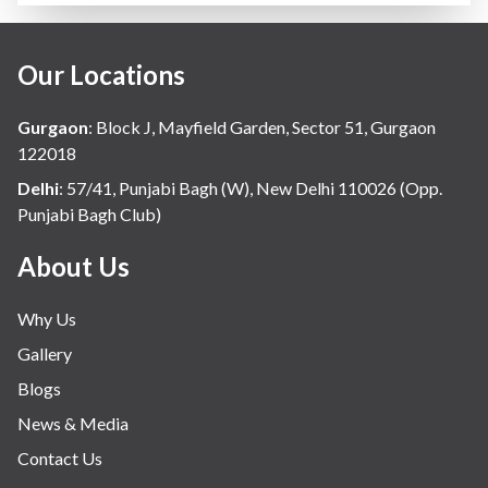
Our Locations
Gurgaon
:
Block J, Mayfield Garden, Sector 51, Gurgaon
122018
Delhi
:
57/41, Punjabi Bagh (W), New Delhi 110026 (Opp.
Punjabi Bagh Club)
About Us
Why Us
Gallery
Blogs
News & Media
Contact Us