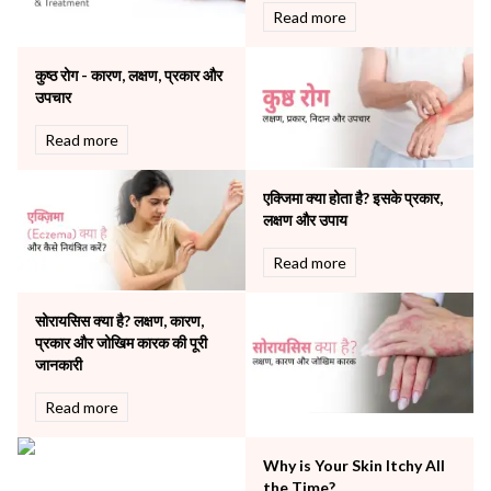
Obstetrics
Read more
Orthopaedics
Other Services
कुष्ठ रोग - कारण, लक्षण, प्रकार और
Pulmonology
उपचार
Rheumatology
Robotic Precision
Read more
Surgery
The Breast Centre
एक्जिमा क्या होता है? इसके प्रकार,
The Oncology Centre
लक्षण और उपाय
Urology
Read more
Vascular
Water Birthing
Women Wellness
सोरायसिस क्या है? लक्षण, कारण,
प्रकार और जोखिम कारक की पूरी
जानकारी
Read more
Why is Your Skin Itchy All
the Time?