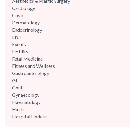
Aesthetics & Plastic Surgery
care. She has highly trained and has...
Cardiology
Covid
Dermatology
Endocrinology
ENT
Events
Fertility
Fetal Medicine
Fitness and Wellness
Gastroenterology
GI
Gout
Gynaecology
Haematology
Hindi
Hospital Update
infectious disease
Internal Medicine