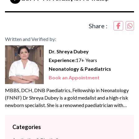
Share :
Written and Verified by:
Dr. Shreya Dubey
Experience:
17+ Years
Neonatology & Paediatrics
Book an Appointment
MBBS, DCH, DNB Paediatrics, Fellowship in Neonatology
(FNNF) Dr Shreya Dubey is a gold medalist and a high-risk
newborn specialist. She is a renowned paediatrician with
extensive experience of more than {{experience_year}} years.
She offers her expertise in the areas of advanced newborn
Categories
care, growth, development, immunisations/vaccinations,
behavioural paediatrics, childhood illnesses and adolescent