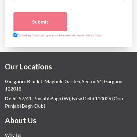
Submit
By clicking Proceed, you agree to our Terms and Conditions and Privacy Policy
Our Locations
Gurgaon
:
Block J, Mayfield Garden, Sector 51, Gurgaon
122018
Delhi
:
57/41, Punjabi Bagh (W), New Delhi 110026 (Opp.
Punjabi Bagh Club)
About Us
Why Us