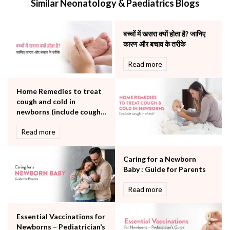
Similar Neonatology & Paediatrics Blogs
Mental Health
Minimal Access and Bariatric Surgery
Neonatology & Paediatrics
बच्चों में खसरा क्यों होता है? जानिए
Nephrology & Dialysis
कारण और बचाव के तरीके
Neurology
Read more
Obstetrics
Orthopaedics
Home Remedies to treat
Other Services
cough and cold in
Pulmonology
newborns (include cough
Rheumatology
in chest)
Robotic Precision
Read more
Surgery
The Breast Centre
Caring for a Newborn
The Oncology Centre
Baby : Guide for Parents
Urology
Read more
Vascular
Water Birthing
Women Wellness
Essential Vaccinations for
Newborns – Pediatrician’s