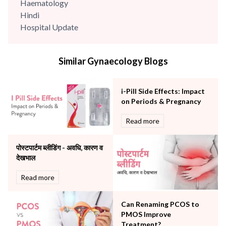
Haematology
Hindi
Hospital Update
infectious disease
Internal Medicine
Similar Gynaecology Blogs
Mental Health
Minimal Access and Bariatric Surgery
Neonatology & Paediatrics
i-Pill Side Effects: Impact
Nephrology & Dialysis
on Periods & Pregnancy
Neurology
Read more
Obstetrics
Orthopaedics
पोस्टपार्टम ब्लीडिंग - अवधि, कारण व
Other Services
देखभाल
Pulmonology
Rheumatology
Read more
Robotic Precision
Surgery
Can Renaming PCOS to
The Breast Centre
PMOS Improve
The Oncology Centre
Treatment?