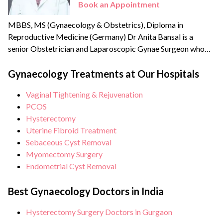
Book an Appointment
MBBS, MS (Gynaecology & Obstetrics), Diploma in
Reproductive Medicine (Germany) Dr Anita Bansal is a
senior Obstetrician and Laparoscopic Gynae Surgeon who
specialises in advanced Laparoscopic surgery. She has a good
academic record of teaching DNB (Diplomat National Board
Gynaecology Treatments at Our Hospitals
for PG courses) students in a 400 bedded multi-super-
Vaginal Tightening & Rejuvenation
speciality hospital with a thrust to provide quality medical
PCOS
care.
Hysterectomy
Uterine Fibroid Treatment
Sebaceous Cyst Removal
Myomectomy Surgery
Endometrial Cyst Removal
Best Gynaecology Doctors in India
Hysterectomy Surgery Doctors in Gurgaon