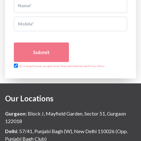
Submit
By clicking Proceed, you agree to our Terms and Conditions and Privacy Policy
Our Locations
Gurgaon
:
Block J, Mayfield Garden, Sector 51, Gurgaon
122018
Delhi
:
57/41, Punjabi Bagh (W), New Delhi 110026 (Opp.
Punjabi Bagh Club)