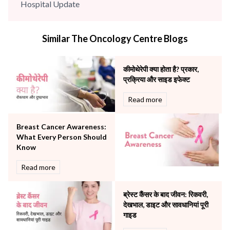
Hospital Update
infectious disease
Internal Medicine
Similar The Oncology Centre Blogs
Mental Health
Minimal Access and Bariatric Surgery
Neonatology & Paediatrics
कीमोथेरेपी क्या होता है? प्रकार,
Nephrology & Dialysis
प्रक्रिया और साइड इफेक्ट
Neurology
Read more
Obstetrics
Orthopaedics
Breast Cancer Awareness:
Other Services
What Every Person Should
Pulmonology
Know
Rheumatology
Robotic Precision
Read more
Surgery
The Breast Centre
ब्रेस्ट कैंसर के बाद जीवन: रिकवरी,
The Oncology Centre
देखभाल, डाइट और सावधानियां पूरी
Urology
गाइड
Vascular