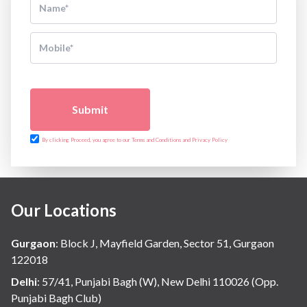
Submit
By clicking Proceed, you agree to our Terms and Conditions and Privacy Policy
Our Locations
Gurgaon
:
Block J, Mayfield Garden, Sector 51, Gurgaon
122018
Delhi
:
57/41, Punjabi Bagh (W), New Delhi 110026 (Opp.
Punjabi Bagh Club)