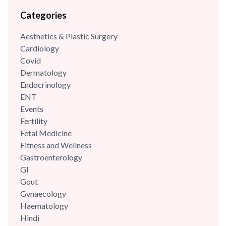
expert and fellowship-trained laparoscopic surgeon with an
Categories
experience of more than 70,000 surgeries and deliveries. She
is also extensively trained in Water birthing and has the...
Aesthetics & Plastic Surgery
Cardiology
Covid
Dermatology
Endocrinology
ENT
Events
Fertility
Fetal Medicine
Fitness and Wellness
Gastroenterology
GI
Gout
Gynaecology
Haematology
Hindi