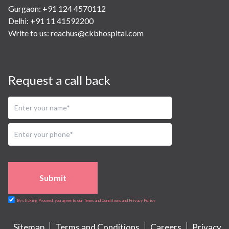
Gurgaon: +91 124 4570112
Delhi: +91 11 41592200
Write to us:
reachus@ckbhospital.com
Request a call back
Submit
By clicking Proceed, you agree to our Terms and Conditions and Privacy Policy
Sitemap
Terms and Conditions
Careers
Privacy