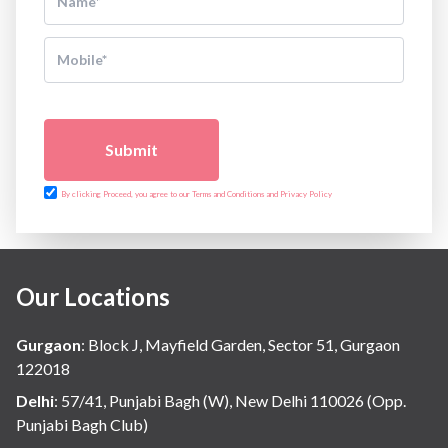
Submit
By clicking Proceed, you agree to our Terms and Conditions and Privacy Policy
Our Locations
Gurgaon
:
Block J, Mayfield Garden, Sector 51, Gurgaon
122018
Delhi
:
57/41, Punjabi Bagh (W), New Delhi 110026 (Opp.
Punjabi Bagh Club)