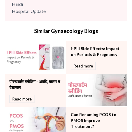
Hindi
Hospital Update
infectious disease
Internal Medicine
Similar Gynaecology Blogs
Mental Health
Minimal Access and Bariatric Surgery
Neonatology & Paediatrics
i-Pill Side Effects: Impact
Nephrology & Dialysis
on Periods & Pregnancy
Neurology
Read more
Obstetrics
Orthopaedics
पोस्टपार्टम ब्लीडिंग - अवधि, कारण व
Other Services
देखभाल
Pulmonology
Rheumatology
Read more
Robotic Precision
Surgery
Can Renaming PCOS to
The Breast Centre
PMOS Improve
The Oncology Centre
Treatment?
Urology