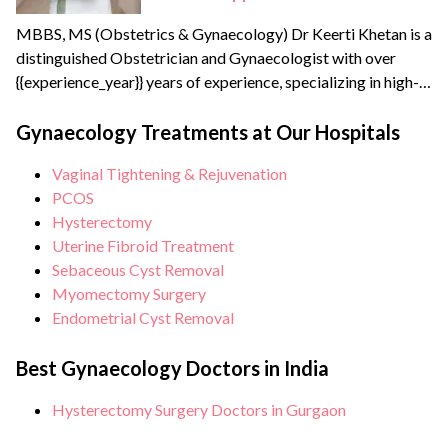
MBBS, MS (Obstetrics & Gynaecology) Dr Keerti Khetan is a
distinguished Obstetrician and Gynaecologist with over
{{experience_year}} years of experience, specializing in high-
risk pregnancy management and advanced laparoscopic
surgeries. A Gold Medalist from JIWAJI University (1997),
Gynaecology Treatments at Our Hospitals
she is dedicated to providing comprehensive women’s
Vaginal Tightening & Rejuvenation
healthcare across all life stages. She has successfully
PCOS
managed complex cases, led minimally invasive surgical
Hysterectomy
teams and...
Uterine Fibroid Treatment
Sebaceous Cyst Removal
Myomectomy Surgery
Endometrial Cyst Removal
Best Gynaecology Doctors in India
Hysterectomy Surgery Doctors in Gurgaon