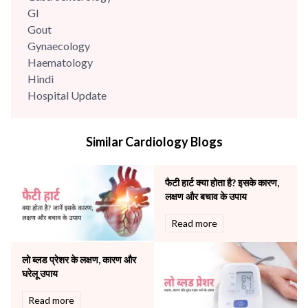
GI
Gout
Gynaecology
Haematology
Hindi
Hospital Update
infectious disease
Internal Medicine
Similar Cardiology Blogs
Mental Health
Minimal Access and Bariatric Surgery
Neonatology & Paediatrics
फैटी हार्ट क्या होता है? इसके कारण,
Nephrology & Dialysis
लक्षण और बचाव के उपाय
Neurology
Read more
Obstetrics
Orthopaedics
लो ब्लड प्रेशर के लक्षण, कारण और
Other Services
घरेलू उपाय
Pulmonology
Rheumatology
Read more