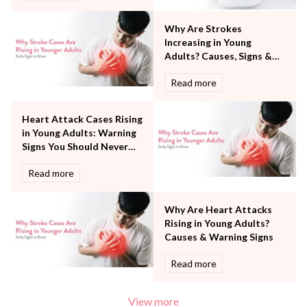
Robotic Precision
Surgery
Why Are Strokes
The Breast Centre
Increasing in Young
The Oncology Centre
Adults? Causes, Signs &
Urology
Prevention
Read more
Vascular
Water Birthing
Women Wellness
Heart Attack Cases Rising
in Young Adults: Warning
Signs You Should Never
Ignore
Read more
Why Are Heart Attacks
Rising in Young Adults?
Causes & Warning Signs
Read more
View more