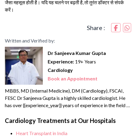
जैसा महसूस होती है। यदि यह चलने पर बढ़ती है, तो तुरंत डॉक्टर से संपर्क
करें।
Share :
Written and Verified by:
Dr Sanjeeva Kumar Gupta
Experience:
19+ Years
Cardiology
Book an Appointment
MBBS, MD (Internal Medicine), DM (Cardiology), FSCAI,
FESC Dr Sanjeeva Gupta is a highly skilled cardiologist. He
has over {{experience_year}} years of experience in the field of
interventional cardiology and specialised in radial artery
intervention. Dr Sanjeeva has performed more than 25000
Cardiology Treatments at Our Hospitals
Angiography and more than 10000 Angioplasty with Stenting
Heart Transplant in India
(Coronary, Peripheral & Renal) surgeries. He has expertise in...