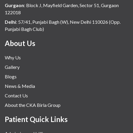
Gurgaon
:
Block J, Mayfield Garden, Sector 51, Gurgaon
122018
Delhi
:
57/41, Punjabi Bagh (W), New Delhi 110026 (Opp.
Punjabi Bagh Club)
About Us
Why Us
Gallery
Blogs
News & Media
Contact Us
About the CKA Birla Group
Patient Quick Links