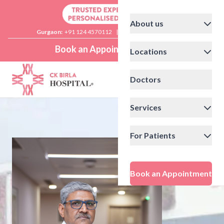
About us
Gurgaon:
+91 124 4570112
|
Delhi:
+91 11 41592200
Book an Appointment
Locations
Doctors
Services
For Patients
Book an Appointment