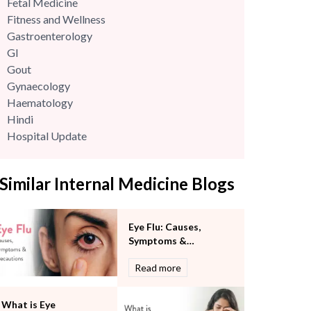
Fetal Medicine
Fitness and Wellness
Gastroenterology
GI
Gout
Gynaecology
Haematology
Hindi
Hospital Update
infectious disease
Internal Medicine
Similar Internal Medicine Blogs
Mental Health
Minimal Access and Bariatric Surgery
Neonatology & Paediatrics
Eye Flu: Causes,
Nephrology & Dialysis
Symptoms &
Neurology
Precautions
Read more
Obstetrics
Orthopaedics
Other Services
What is Eye