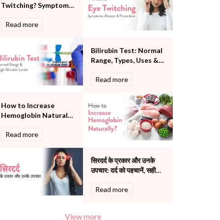
Twitching? Symptoms,
Pulmonology
Reason and
Rheumatology
Read more
Prevention
Robotic Precision
Surgery
Bilirubin Test: Normal
The Breast Centre
Range, Types, Uses &
The Oncology Centre
What High Bilirubin
Urology
Read more
Levels Mean
Vascular
Water Birthing
How to Increase
Women Wellness
Hemoglobin Naturally:
Causes, Foods & Tips
Read more
सिरदर्द के प्रकार और उनके
उपचार: दर्द को पहचानें, सही
इलाज चुनें
Read more
View more