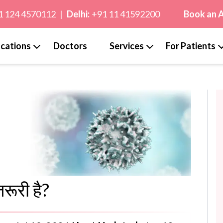
1 124 4570112
|
Delhi:
+91 11 41592200
Book an 
cations
Doctors
Services
For Patients
ज़रूरी है?