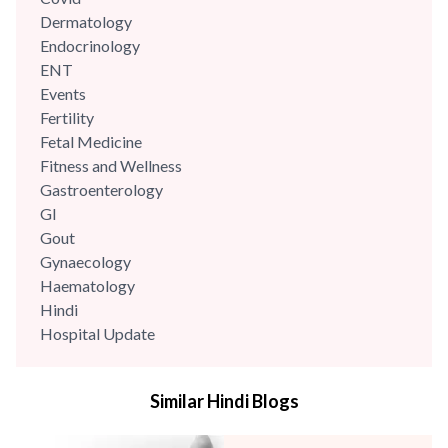
Dermatology
Endocrinology
ENT
Events
Fertility
Fetal Medicine
Fitness and Wellness
Gastroenterology
GI
Gout
Gynaecology
Haematology
Hindi
Hospital Update
infectious disease
Internal Medicine
Similar Hindi Blogs
Mental Health
Minimal Access and Bariatric Surgery