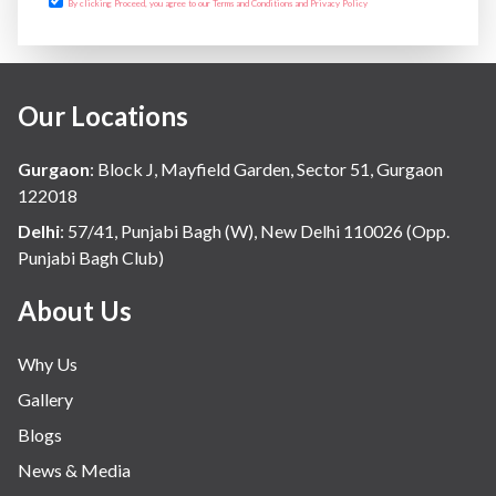
By clicking Proceed, you agree to our Terms and Conditions and Privacy Policy
Our Locations
Gurgaon
:
Block J, Mayfield Garden, Sector 51, Gurgaon
122018
Delhi
:
57/41, Punjabi Bagh (W), New Delhi 110026 (Opp.
Punjabi Bagh Club)
About Us
Why Us
Gallery
Blogs
News & Media