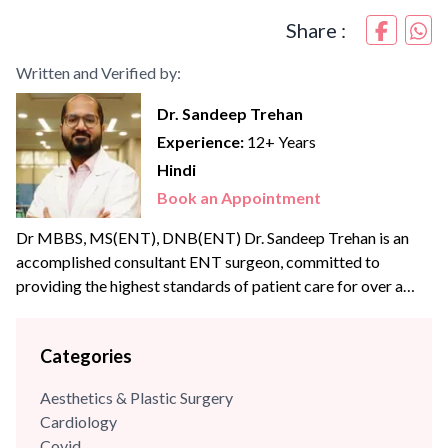
Share :
Written and Verified by:
Dr. Sandeep Trehan
Experience:
12+ Years
Hindi
Book an Appointment
Dr MBBS, MS(ENT), DNB(ENT) Dr. Sandeep Trehan is an
accomplished consultant ENT surgeon, committed to
providing the highest standards of patient care for over a
decade in the field of ENT. Being a keen learner, he
continuously seeks to enhance his clinical skills by
Categories
undertaking training courses, learning different work
cultures, and keeping abreast of the latest evidence-based
Aesthetics & Plastic Surgery
research as...
Cardiology
Covid