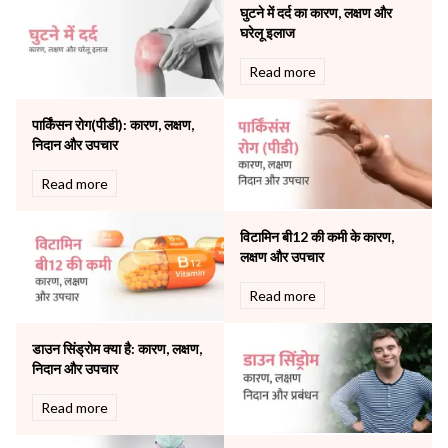
Neonatology & Paediatrics
घुटने में दर्द का कारण, लक्षण और
Nephrology & Dialysis
घरेलू इलाज
Neurology
Read more
Obstetrics
Orthopaedics
पार्किंसन रोग(पीडी): कारण, लक्षण,
Other Services
निदान और उपचार
Pulmonology
Rheumatology
Read more
Robotic Precision
Surgery
विटामिन बी12 की कमी के कारण,
The Breast Centre
लक्षण और उपचार
The Oncology Centre
Urology
Read more
Vascular
Water Birthing
डाउन सिंड्रोम क्या है: कारण, लक्षण,
Women Wellness
निदान और उपचार
Read more