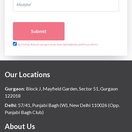
Submit
By clicking Proceed, you agree to our Terms and Conditions and Privacy Policy
Our Locations
Gurgaon
:
Block J, Mayfield Garden, Sector 51, Gurgaon
122018
Delhi
:
57/41, Punjabi Bagh (W), New Delhi 110026 (Opp.
Punjabi Bagh Club)
About Us