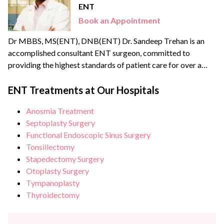
ENT
Book an Appointment
Dr MBBS, MS(ENT), DNB(ENT) Dr. Sandeep Trehan is an
accomplished consultant ENT surgeon, committed to
providing the highest standards of patient care for over a
decade in the field of ENT. Being a keen learner, he
continuously seeks to enhance his clinical skills by
ENT Treatments at Our Hospitals
undertaking training courses, learning different work
Anosmia Treatment
cultures, and keeping abreast of the latest evidence-based
Septoplasty Surgery
research as...
Functional Endoscopic Sinus Surgery
Tonsillectomy
Stapedectomy Surgery
Otoplasty Surgery
Tympanoplasty
Thyroidectomy