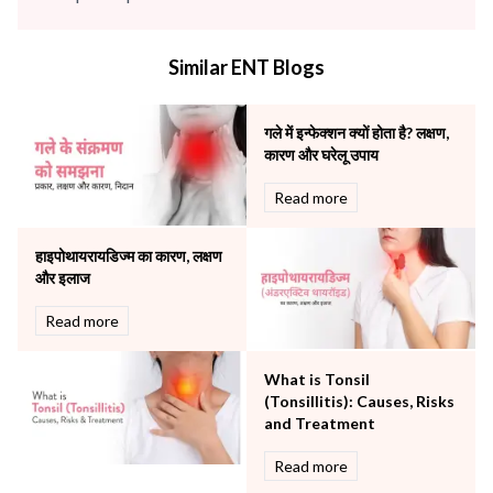
infectious disease
Internal Medicine
Similar ENT Blogs
Mental Health
Minimal Access and Bariatric Surgery
Neonatology & Paediatrics
गले में इन्फेक्शन क्यों होता है? लक्षण,
Nephrology & Dialysis
कारण और घरेलू उपाय
Neurology
Read more
Obstetrics
Orthopaedics
हाइपोथायरायडिज्म का कारण, लक्षण
Other Services
और इलाज
Pulmonology
Rheumatology
Read more
Robotic Precision
Surgery
What is Tonsil
The Breast Centre
(Tonsillitis): Causes, Risks
The Oncology Centre
and Treatment
Urology
Read more
Vascular