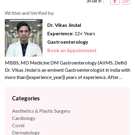
Written and Verified by:
Dr. Vikas Jindal
Experience:
12+ Years
Gastroenterology
Book an Appointment
MBBS, MD Medicine DM Gastroenterology (AIIMS, Delhi)
Dr. Vikas Jindal is an eminent Gastroenterologist in India with
more than {{experience_year}} years of experience. After
completing his MBBS and internal medicine training in high
volume Govt hospitals like Safdarjung and RML hospital, he
Categories
joined PGI Chandigarh, Department of Hepatology as a
senior resident (Academic). He did his DM Gastroenterology
Aesthetics & Plastic Surgery
from AIIMS,...
Cardiology
Covid
Dermatology