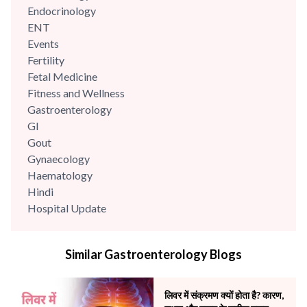
Endocrinology
ENT
Events
Fertility
Fetal Medicine
Fitness and Wellness
Gastroenterology
GI
Gout
Gynaecology
Haematology
Hindi
Hospital Update
infectious disease
Internal Medicine
Similar Gastroenterology Blogs
Mental Health
Minimal Access and Bariatric Surgery
Neonatology & Paediatrics
लिवर में संक्रमण क्यों होता है? कारण,
Nephrology & Dialysis