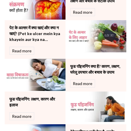
लक्षण और बचाव के सटीक उपाय
Neurology
Read more
Obstetrics
Orthopaedics
पेट के अल्सर में क्या खाएं और क्या न
Other Services
खाएं? (Pet ke ulcer mein kya
Pulmonology
khayein aur kya na
Rheumatology
khayein)
Robotic Precision
Read more
Surgery
The Breast Centre
फूड पॉइजनिंग क्या है? कारण, लक्षण,
The Oncology Centre
घरेलू उपचार और बचाव के उपाय
Urology
Read more
Vascular
Water Birthing
Women Wellness
फूड पॉइजनिंग: लक्षण, कारण और
इलाज
Read more