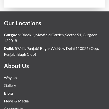
Our Locations
Gurgaon
:
Block J, Mayfield Garden, Sector 51, Gurgaon
122018
Delhi
:
57/41, Punjabi Bagh (W), New Delhi 110026 (Opp.
Punjabi Bagh Club)
About Us
Why Us
Gallery
Blogs
News & Media
Contact Us