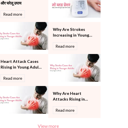
और घरेलू उपाय
Pulmonology
Rheumatology
Read more
Robotic Precision
Surgery
Why Are Strokes
The Breast Centre
Increasing in Young
The Oncology Centre
Adults? Causes, Signs
Urology
Read more
& Prevention
Vascular
Water Birthing
Heart Attack Cases
Women Wellness
Rising in Young Adults:
Warning Signs You
Read more
Should Never Ignore
Why Are Heart
Attacks Rising in
Young Adults? Causes
Read more
& Warning Signs
View more