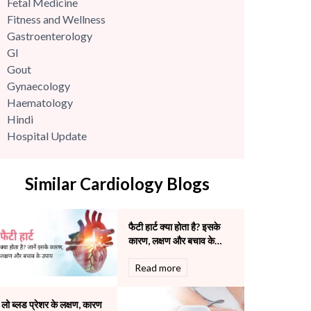
Fetal Medicine
Fitness and Wellness
Gastroenterology
GI
Gout
Gynaecology
Haematology
Hindi
Hospital Update
infectious disease
Internal Medicine
Similar Cardiology Blogs
Mental Health
Minimal Access and Bariatric Surgery
Neonatology & Paediatrics
फैटी हार्ट क्या होता है? इसके
Nephrology & Dialysis
कारण, लक्षण और बचाव के
Neurology
उपाय
Read more
Obstetrics
Orthopaedics
Other Services
लो ब्लड प्रेशर के लक्षण, कारण