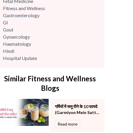
Fetal Medicine
Fitness and Wellness
Gastroenterology
GI
Gout
Gynaecology
Haematology
Hindi
Hospital Update
infectious disease
Internal Medicine
Similar Fitness and Wellness
Mental Health
Minimal Access and Bariatric Surgery
Blogs
Neonatology & Paediatrics
Nephrology & Dialysis
गर्मियों में सत्तू पीने के 10 फायदे
Neurology
(Garmiyon Mein Sattu
Obstetrics
Peene Ke Fayde)
Orthopaedics
Read more
Other Services