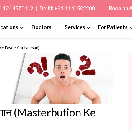
1 124 4570112
|
Delhi:
+91 11 41592200
Book an 
cations
Doctors
Services
For Patients
n Ke Fayde Aur Nuksan)
ुकसान (Masterbution Ke