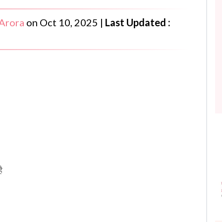
Arora
on
Oct 10, 2025
|
Last Updated :
ै