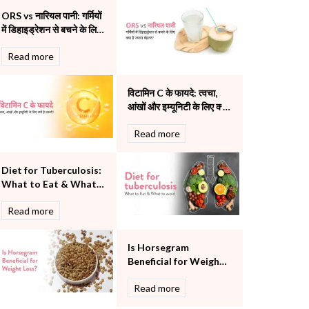
Pulmonology
ORS vs नारियल पानी: गर्मियों
Rheumatology
में डिहाइड्रेशन से बचने के लिए
Robotic Precision
क्या है ज्यादा बेहतर?
Read more
Surgery
The Breast Centre
The Oncology Centre
विटामिन C के फायदे: त्वचा,
Urology
आंखों और इम्यूनिटी के लिए क्यों
है जरूरी?
Vascular
Read more
Water Birthing
Women Wellness
Diet for Tuberculosis:
What to Eat & What
to Avoid
Read more
Is Horsegram
Beneficial for Weight
Loss?
Read more