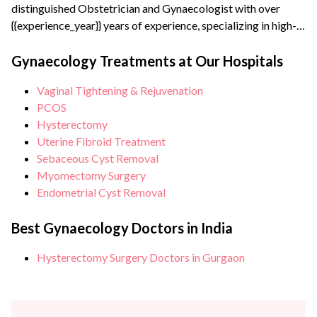
distinguished Obstetrician and Gynaecologist with over
{{experience_year}} years of experience, specializing in high-
risk pregnancy management and advanced laparoscopic
surgeries. A Gold Medalist from JIWAJI University (1997),
Gynaecology Treatments at Our Hospitals
she is dedicated to providing comprehensive women’s
Vaginal Tightening & Rejuvenation
healthcare across all life stages. She has successfully
PCOS
managed complex cases, led minimally invasive surgical
Hysterectomy
teams and...
Uterine Fibroid Treatment
Sebaceous Cyst Removal
Myomectomy Surgery
Endometrial Cyst Removal
Best Gynaecology Doctors in India
Hysterectomy Surgery Doctors in Gurgaon