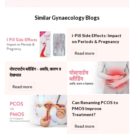
infectious disease
Internal Medicine
Similar Gynaecology Blogs
Mental Health
Minimal Access and Bariatric Surgery
Neonatology & Paediatrics
i-Pill Side Effects: Impact
Nephrology & Dialysis
on Periods & Pregnancy
Neurology
Read more
Obstetrics
Orthopaedics
पोस्टपार्टम ब्लीडिंग - अवधि, कारण व
Other Services
देखभाल
Pulmonology
Rheumatology
Read more
Robotic Precision
Surgery
Can Renaming PCOS to
The Breast Centre
PMOS Improve
The Oncology Centre
Treatment?
Urology
Read more
Vascular
Water Birthing