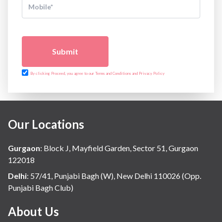
Submit
By clicking Proceed, you agree to our Terms and Conditions and Privacy Policy
Our Locations
Gurgaon
:
Block J, Mayfield Garden, Sector 51, Gurgaon
122018
Delhi
:
57/41, Punjabi Bagh (W), New Delhi 110026 (Opp.
Punjabi Bagh Club)
About Us