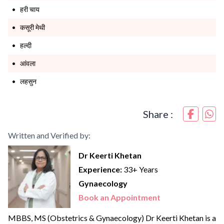
हरी चाय
कसूरी मेथी
हल्दी
आंवला
लहसुन
Share :
Written and Verified by:
Dr Keerti Khetan
Experience:
33+ Years
Gynaecology
Book an Appointment
MBBS, MS (Obstetrics & Gynaecology) Dr Keerti Khetan is a