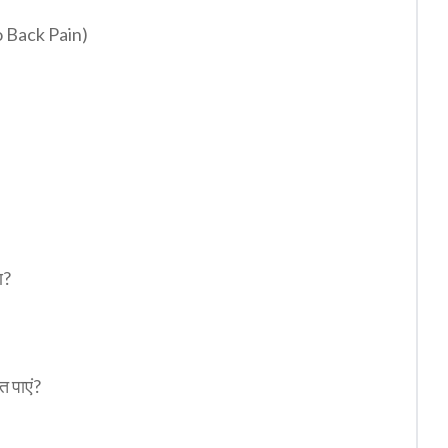
 to Back Pain)
ण?
त पाएं?