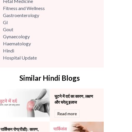
Fetal Medicine
Fitness and Wellness
Gastroenterology
GI
Gout
Gynaecology
Haematology
Hindi
Hospital Update
infectious disease
Internal Medicine
Similar Hindi Blogs
Mental Health
Minimal Access and Bariatric Surgery
Neonatology & Paediatrics
घुटने में दर्द का कारण, लक्षण
Nephrology & Dialysis
और घरेलू इलाज
Neurology
Read more
Obstetrics
Orthopaedics
Other Services
पार्किंसन रोग(पीडी): कारण,