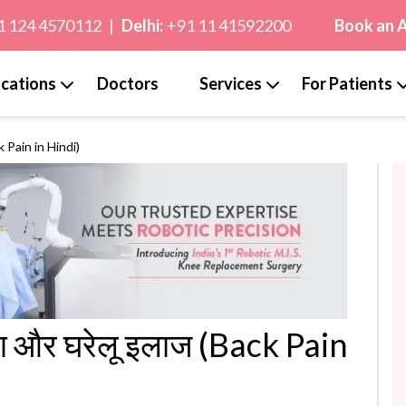
1 124 4570112
|
Delhi:
+91 11 41592200
Book an 
cations
Doctors
Services
For Patients
ck Pain in Hindi)
कारण और घरेलू इलाज (Back Pain