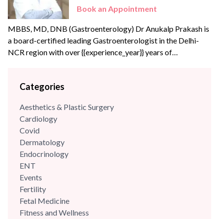
Book an Appointment
MBBS, MD, DNB (Gastroenterology) Dr Anukalp Prakash is
a board-certified leading Gastroenterologist in the Delhi-
NCR region with over {{experience_year}} years of
experience. He is a post-graduate from the reputed RNT
Medical College, Udaipur. Dr Prakash has authored many
Categories
articles for both national and international publications. Dr
Anukalp brings with him experience of more than
Aesthetics & Plastic Surgery
{{experience_year}} years and has...
Cardiology
Covid
Dermatology
Endocrinology
ENT
Events
Fertility
Fetal Medicine
Fitness and Wellness