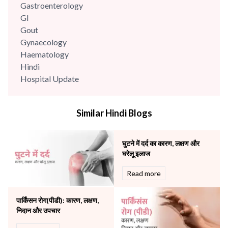
Gastroenterology
GI
Gout
Gynaecology
Haematology
Hindi
Hospital Update
infectious disease
Internal Medicine
Similar Hindi Blogs
Mental Health
Minimal Access and Bariatric Surgery
Neonatology & Paediatrics
घुटने में दर्द का कारण, लक्षण और
Nephrology & Dialysis
घरेलू इलाज
Neurology
Read more
Obstetrics
Orthopaedics
पार्किंसन रोग(पीडी): कारण, लक्षण,
Other Services
निदान और उपचार
Pulmonology
Rheumatology