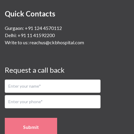
Quick Contacts
Gurgaon: +91 124 4570112
Delhi: +91 11 41592200
Write to us:
reachus@ckbhospital.com
Request a call back
Submit