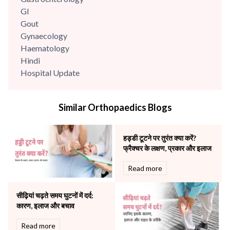
GI
Gout
Gynaecology
Haematology
Hindi
Hospital Update
infectious disease
Internal Medicine
Similar Orthopaedics Blogs
Mental Health
Minimal Access and Bariatric Surgery
Neonatology & Paediatrics
हड्डी टूटने पर तुरंत क्या करें?
Nephrology & Dialysis
फ्रैक्चर के लक्षण, प्रकार और इलाज
Neurology
Read more
Obstetrics
Orthopaedics
सीढ़ियां चढ़ते समय घुटनों में दर्द:
Other Services
कारण, इलाज और बचाव
Pulmonology
Rheumatology
Read more