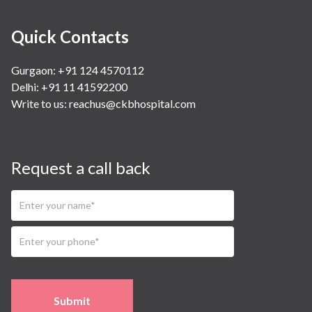
Quick Contacts
Gurgaon: +91 124 4570112
Delhi: +91 11 41592200
Write to us:
reachus@ckbhospital.com
Request a call back
Submit