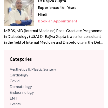
Dr Rajiva Gupta
Experience:
46+ Years
Hindi
Book an Appointment
MBBS, MD (Internal Medicine) Post- Graduate Programme
in Diabetology (USA) Dr Rajiva Gupta is a senior consultant
in the field of Internal Medicine and Diabetology in the Delhi-
NCR region. He is an alumnus of Maulana Azad Medical
College, New Delhi and Post Graduate Institute of Medical
Categories
Education & Research, New Delhi (Dr R M L Hospital). Dr
Gupta has...
Aesthetics & Plastic Surgery
Cardiology
Covid
Dermatology
Endocrinology
ENT
Events