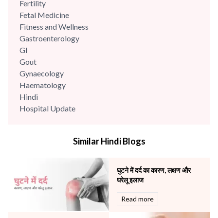
Fertility
Fetal Medicine
Fitness and Wellness
Gastroenterology
GI
Gout
Gynaecology
Haematology
Hindi
Hospital Update
infectious disease
Internal Medicine
Similar Hindi Blogs
Mental Health
Minimal Access and Bariatric Surgery
Neonatology & Paediatrics
घुटने में दर्द का कारण, लक्षण और
Nephrology & Dialysis
घरेलू इलाज
Neurology
Read more
Obstetrics
Orthopaedics