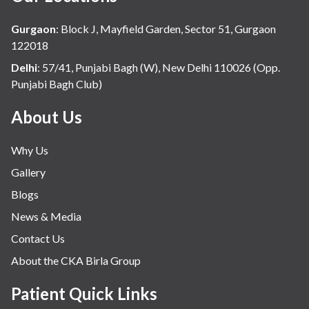
Gurgaon
:
Block J, Mayfield Garden, Sector 51, Gurgaon
122018
Delhi
:
57/41, Punjabi Bagh (W), New Delhi 110026 (Opp.
Punjabi Bagh Club)
About Us
Why Us
Gallery
Blogs
News & Media
Contact Us
About the CKA Birla Group
Patient Quick Links