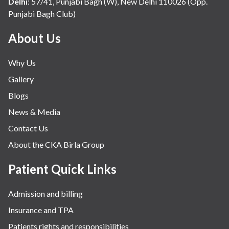
Delhi
:
57/41, Punjabi Bagh (W), New Delhi 110026 (Opp.
Punjabi Bagh Club)
About Us
Why Us
Gallery
Blogs
News & Media
Contact Us
About the CKA Birla Group
Patient Quick Links
Admission and billing
Insurance and TPA
Patients rights and responsibilities