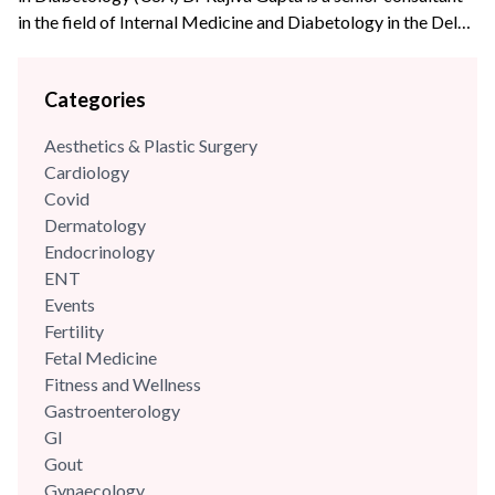
in the field of Internal Medicine and Diabetology in the Delhi-
NCR region. He is an alumnus of Maulana Azad Medical
College, New Delhi and Post Graduate Institute of Medical
Categories
Education & Research, New Delhi (Dr R M L Hospital). Dr
Gupta has...
Aesthetics & Plastic Surgery
Cardiology
Covid
Dermatology
Endocrinology
ENT
Events
Fertility
Fetal Medicine
Fitness and Wellness
Gastroenterology
GI
Gout
Gynaecology