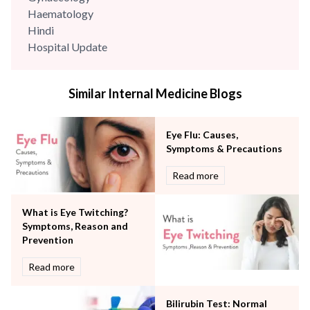
Haematology
Hindi
Hospital Update
infectious disease
Internal Medicine
Similar Internal Medicine Blogs
Mental Health
Minimal Access and Bariatric Surgery
Neonatology & Paediatrics
Eye Flu: Causes,
Nephrology & Dialysis
Symptoms & Precautions
Neurology
Read more
Obstetrics
Orthopaedics
What is Eye Twitching?
Other Services
Symptoms, Reason and
Pulmonology
Prevention
Rheumatology
Robotic Precision
Read more
Surgery
The Breast Centre
Bilirubin Test: Normal