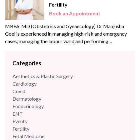
Fertility
Book an Appointment
MBBS, MD (Obstetrics and Gynaecology) Dr Manjusha
Goel is experienced in managing high-risk and emergency
cases, managing the labour ward and performing
gynaecological surgeries and obstetrics procedures. She is
also experienced in infertility procedures under the aegis of
Categories
FOGSI. Dr Manjusha is certified in gestational diabetes
mellitus under the aegis of FOGSI. She has overseas training
Aesthetics & Plastic Surgery
in Observership in...
Cardiology
Covid
Dermatology
Endocrinology
ENT
Events
Fertility
Fetal Medicine