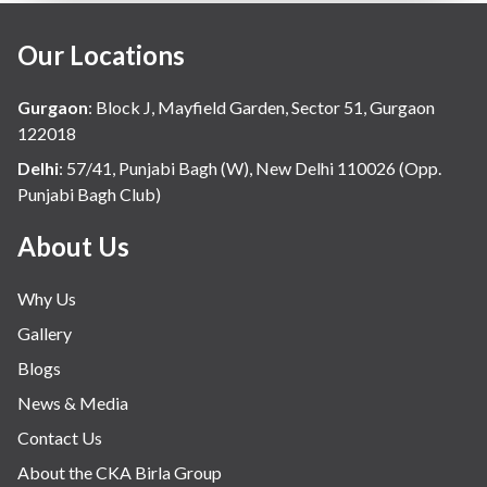
Our Locations
Gurgaon
:
Block J, Mayfield Garden, Sector 51, Gurgaon
122018
Delhi
:
57/41, Punjabi Bagh (W), New Delhi 110026 (Opp.
Punjabi Bagh Club)
About Us
Why Us
Gallery
Blogs
News & Media
Contact Us
About the CKA Birla Group