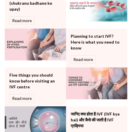
(shukranu badhane ke
Rheumatology
upay)
Robotic Precision
Surgery
Read more
The Breast Centre
The Oncology Centre
Planning to start IVF?
Urology
Here is what you need to
Vascular
know
Water Birthing
Read more
Women Wellness
Five things you should
know before visiting an
IVF centre
Read more
जानिए क्या होता है IVF (IVF kya
hai) और कैसे की जाती है IVF
प्रक्रिया