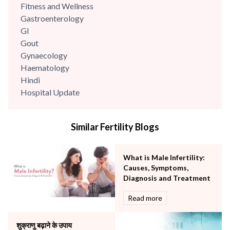
Fitness and Wellness
Gastroenterology
GI
Gout
Gynaecology
Haematology
Hindi
Hospital Update
infectious disease
Internal Medicine
Similar Fertility Blogs
Mental Health
Minimal Access and Bariatric Surgery
Neonatology & Paediatrics
What is Male Infertility:
Nephrology & Dialysis
Causes, Symptoms,
Neurology
Diagnosis and Treatment
Obstetrics
Read more
Orthopaedics
Other Services
शुक्राणु बढ़ाने के उपाय
Pulmonology