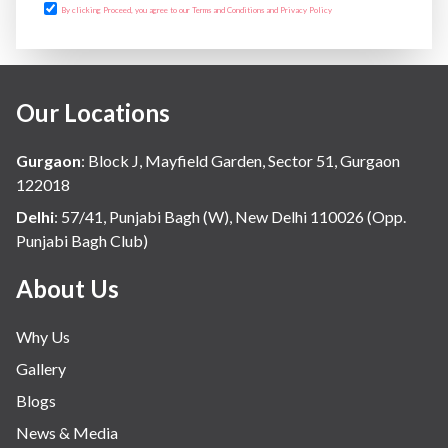
By clicking Proceed, you agree to our Terms and Conditions and Privacy Policy
Our Locations
Gurgaon
:
Block J, Mayfield Garden, Sector 51, Gurgaon
122018
Delhi
:
57/41, Punjabi Bagh (W), New Delhi 110026 (Opp.
Punjabi Bagh Club)
About Us
Why Us
Gallery
Blogs
News & Media