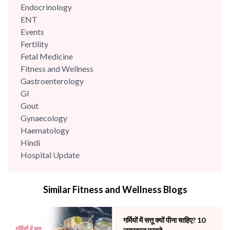
Endocrinology
ENT
Events
Fertility
Fetal Medicine
Fitness and Wellness
Gastroenterology
GI
Gout
Gynaecology
Haematology
Hindi
Hospital Update
infectious disease
Internal Medicine
Similar Fitness and Wellness Blogs
Mental Health
Minimal Access and Bariatric Surgery
Neonatology & Paediatrics
गर्मियों में सत्तू क्यों पीना चाहिए? 10
Nephrology & Dialysis