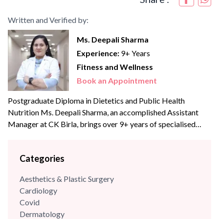
Written and Verified by:
Ms. Deepali Sharma
Experience:
9+ Years
Fitness and Wellness
Book an Appointment
Postgraduate Diploma in Dietetics and Public Health
Nutrition Ms. Deepali Sharma, an accomplished Assistant
Manager at CK Birla, brings over 9+ years of specialised
experience to the team. With profound expertise in
nutritional science and diet management, she has consistently
Categories
leveraged her skills to enhance wellness programs and
optimize dietary strategies.
Aesthetics & Plastic Surgery
Cardiology
Covid
Dermatology