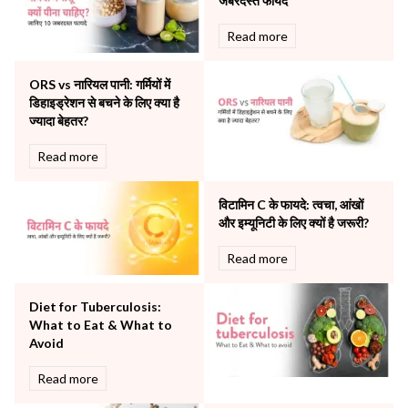
जबरदस्त फायदे
Neurology
Read more
Obstetrics
Orthopaedics
ORS vs नारियल पानी: गर्मियों में
Other Services
डिहाइड्रेशन से बचने के लिए क्या है
Pulmonology
ज्यादा बेहतर?
Rheumatology
Robotic Precision
Read more
Surgery
The Breast Centre
विटामिन C के फायदे: त्वचा, आंखों
The Oncology Centre
और इम्यूनिटी के लिए क्यों है जरूरी?
Urology
Read more
Vascular
Water Birthing
Women Wellness
Diet for Tuberculosis:
What to Eat & What to
Avoid
Read more