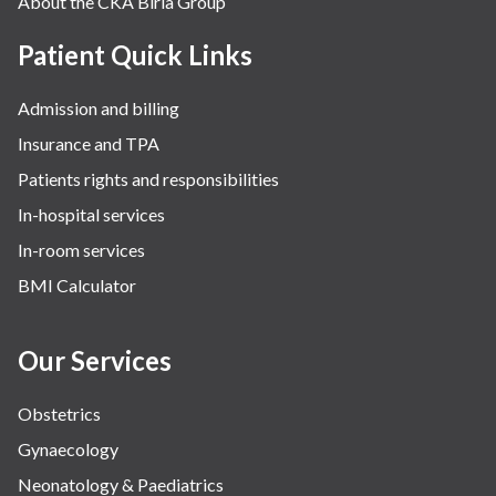
About the CKA Birla Group
Pulmonology
Rheumatology
Patient Quick Links
Robotic Precision
Admission and billing
Surgery
Insurance and TPA
The Breast Centre
Patients rights and responsibilities
The Oncology Centre
In-hospital services
Urology
In-room services
Vascular
BMI Calculator
Water Birthing
Women Wellness
Our Services
Obstetrics
Gynaecology
Neonatology & Paediatrics