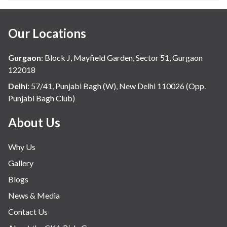
Gynaecology
Haematology
Our Locations
Hindi
Hospital Update
Gurgaon
:
Block J, Mayfield Garden, Sector 51, Gurgaon
infectious disease
122018
Internal Medicine
Delhi
:
57/41, Punjabi Bagh (W), New Delhi 110026 (Opp.
Punjabi Bagh Club)
Mental Health
Minimal Access and Bariatric Surgery
About Us
Neonatology & Paediatrics
Why Us
Nephrology & Dialysis
Gallery
Neurology
Blogs
Obstetrics
News & Media
Orthopaedics
Contact Us
Other Services